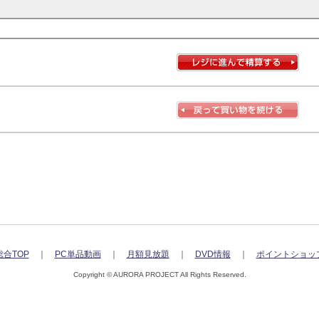
総合TOP
｜
PC単品動画
｜
月額見放題
｜
DVD情報
｜
ポイントショッ
Copyright © AURORA PROJECT All Rights Reserved.