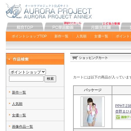
ポイントショップTOP
新作一覧
人気順
女優一覧
ポイント
カートには以下の商品が入っていま
パッケージ
新作一覧
人気順
PPHT-23
杏野まひ
女優一覧
画像作品一覧